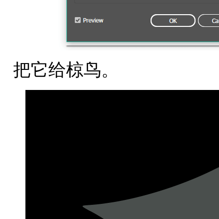
把它给椋鸟。