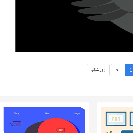
共4页:
<
1