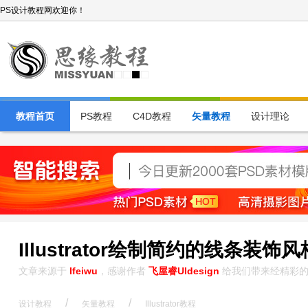
PS设计教程网欢迎你！
教程首页
PS教程
C4D教程
矢量教程
设计理论
Illustrator绘制简约的线条装饰
文章来源于
Ifeiwu
，感谢作者
飞屋睿UIdesign
给我们带来经精彩的
/
/
设计教程
矢量教程
Illustrator教程