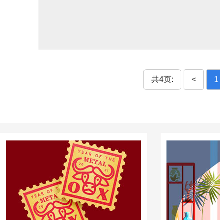
共4页:
<
1