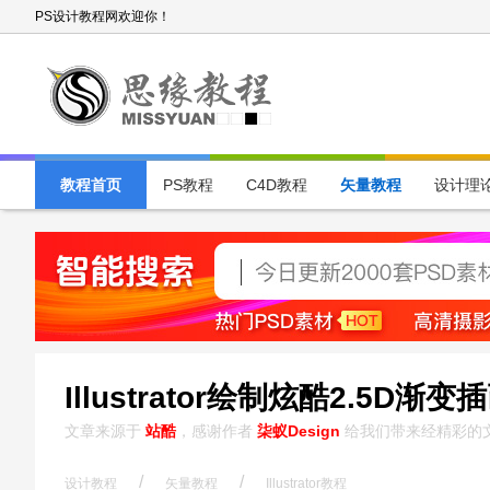
PS设计教程网欢迎你！
教程首页
PS教程
C4D教程
矢量教程
设计理
Illustrator绘制炫酷2.5D渐变
文章来源于
站酷
，感谢作者
柒蚁Design
给我们带来经精彩的
/
/
设计教程
矢量教程
Illustrator教程