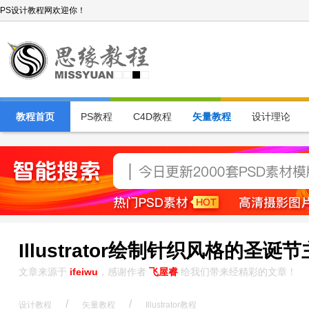
PS设计教程网欢迎你！
教程首页
PS教程
C4D教程
矢量教程
设计理论
Illustrator绘制针织风格的圣诞
文章来源于
ifeiwu
，感谢作者
飞屋睿
给我们带来经精彩的文章！
/
/
设计教程
矢量教程
Illustrator教程