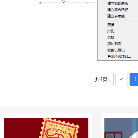
共4页:
<
1