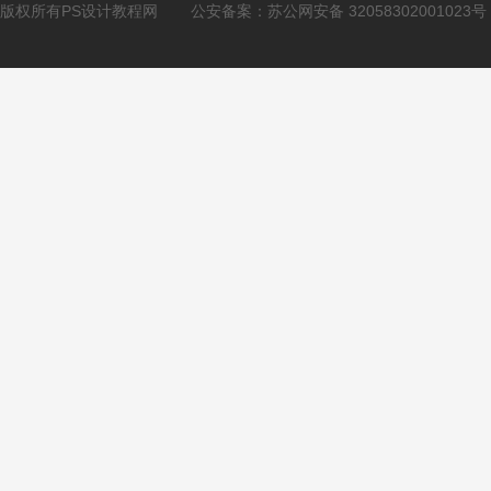
版权所有PS设计教程网
公安备案：
苏公网安备 32058302001023号