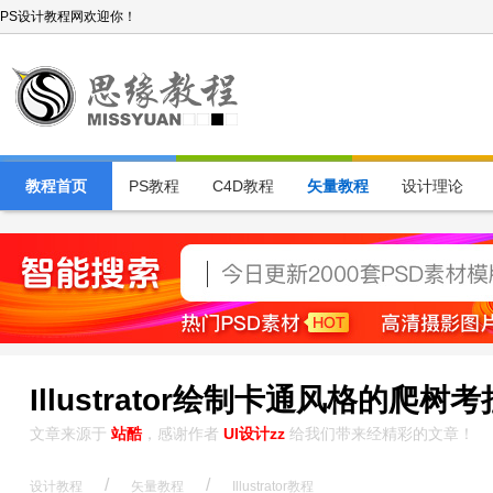
PS设计教程网欢迎你！
教程首页
PS教程
C4D教程
矢量教程
设计理论
Illustrator绘制卡通风格的爬树
文章来源于
站酷
，感谢作者
UI设计zz
给我们带来经精彩的文章！
/
/
设计教程
矢量教程
Illustrator教程