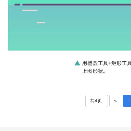
共4页:
<
1