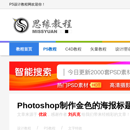
PS设计教程网欢迎你！
教程首页
PS教程
C4D教程
矢量教程
设计理
Photoshop制作金色的海报标
文章来源于
优设
，感谢作者
刘兵克
给我们带来经精彩的文章
/
/
设计教程
PS教程
文字特效