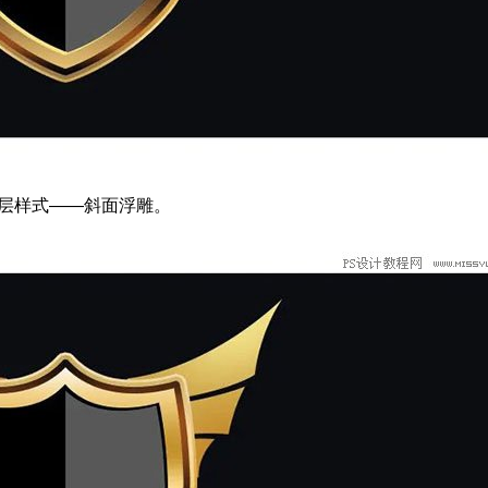
图层样式——斜面浮雕。