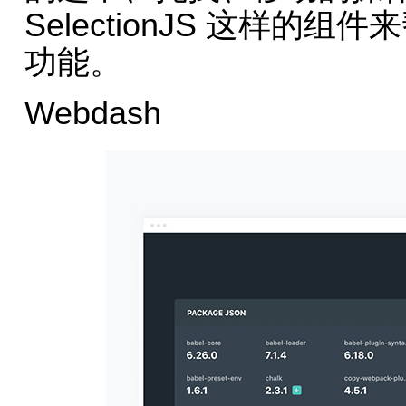
SelectionJS 这样
功能。
Webdash