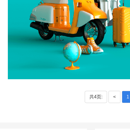
共4页:
<
1