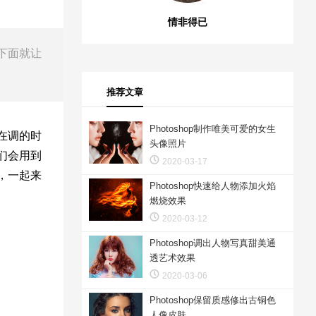
情非得已
下面就让
推荐文章
Photoshop制作唯美可爱的女生
在调的时
头像照片
们会用到
2020-03-17
，一起来
Photoshop快速给人物添加火焰
燃烧效果
2020-03-12
Photoshop调出人物写真甜美通
透艺术效果
2020-03-06
Photoshop保留质感修出古铜色
人像皮肤