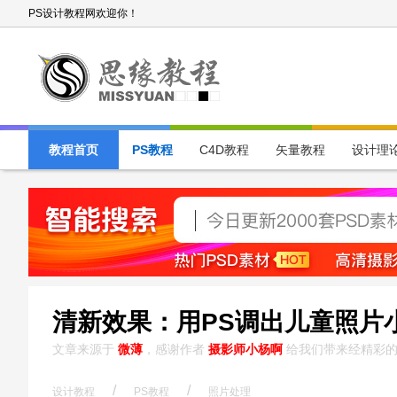
PS设计教程网欢迎你！
教程首页
PS教程
C4D教程
矢量教程
设计理
清新效果：用PS调出儿童照片
文章来源于
微薄
，感谢作者
摄影师小杨啊
给我们带来经精彩的
/
/
设计教程
PS教程
照片处理