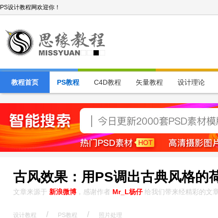
PS设计教程网欢迎你！
教程首页
PS教程
C4D教程
矢量教程
设计理论
古风效果：用PS调出古典风格的
文章来源于
新浪微博
，感谢作者
Mr_L杨仔
给我们带来经精彩的文
/
/
设计教程
PS教程
照片处理