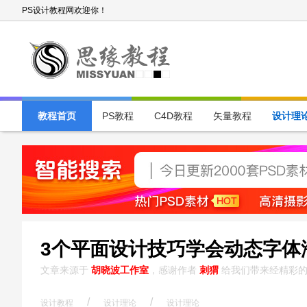
PS设计教程网欢迎你！
教程首页
PS教程
C4D教程
矢量教程
设计理
3个平面设计技巧学会动态字体海
文章来源于
胡晓波工作室
，感谢作者
刺猬
给我们带来经精彩的
/
/
设计教程
设计理论
设计理论