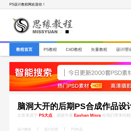
PS设计教程网欢迎你！
教程首页
PS教程
C4D教程
矢量教程
设计理
脑洞大开的后期PS合成作品设计
文章来源于
PS大点
，感谢作者
Eashan Misra
给我们带来经精
/
/
设计教程
设计欣赏
PS作品