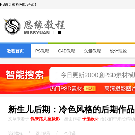
PS设计教程网欢迎你！
教程首页
PS教程
C4D教程
矢量教程
设计理论
新生儿后期：冷色风格的后期作品
文章来源于
偶来路儿童摄影
，感谢作者
子墨设计
给我们带来经精彩
/
/
设计教程
设计欣赏
PS作品