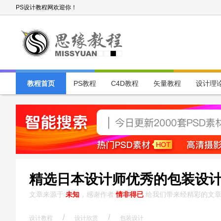
PS设计教程网欢迎你！
教程首页
PS教程
C4D教程
矢量教程
设计理
精选日本设计师优秀的包装设
文章来源于
未知
，感谢作者
情非得已
给我们带来经精彩的文
/
/
设计教程
设计欣赏
包装设计