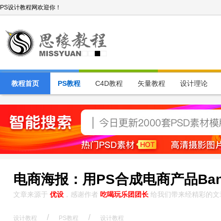
PS设计教程网欢迎你！
教程首页
PS教程
C4D教程
矢量教程
设计理论
电商海报：用PS合成电商产品Ban
文章来源于
优设
，感谢作者
吃喝玩乐团团长
给我们带来经精彩的文
/
/
设计教程
PS教程
设计教程