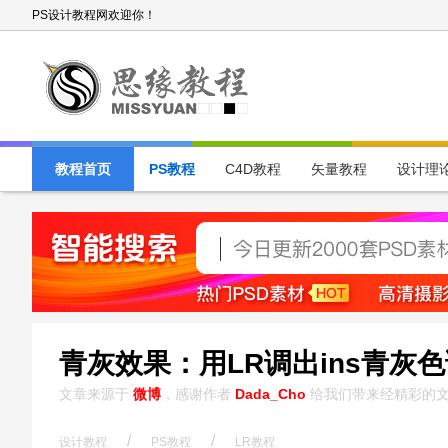
PS设计教程网欢迎你！
教程首页
PS教程
C4D教程
矢量教程
设计理
青灰效果：用LR调出ins青灰
文章来源于
微博
，感谢作者
Dada_Cho
给我们带来经精彩的
/
/
设计教程
PS教程
LR教程