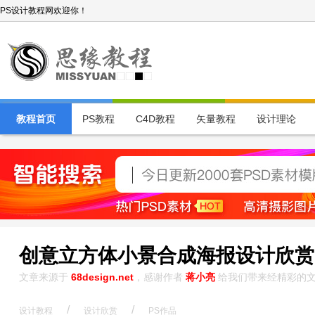
PS设计教程网欢迎你！
教程首页
PS教程
C4D教程
矢量教程
设计理论
创意立方体小景合成海报设计欣赏(
文章来源于
68design.net
，感谢作者
蒋小亮
给我们带来经精彩的
/
/
设计教程
设计欣赏
PS作品