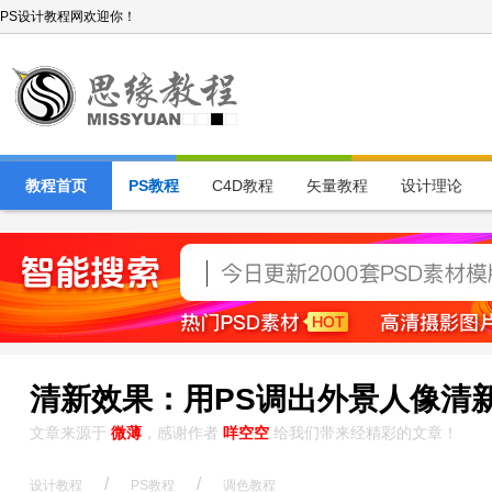
PS设计教程网欢迎你！
教程首页
PS教程
C4D教程
矢量教程
设计理论
清新效果：用PS调出外景人像清
文章来源于
微薄
，感谢作者
咩空空
给我们带来经精彩的文章！
/
/
设计教程
PS教程
调色教程