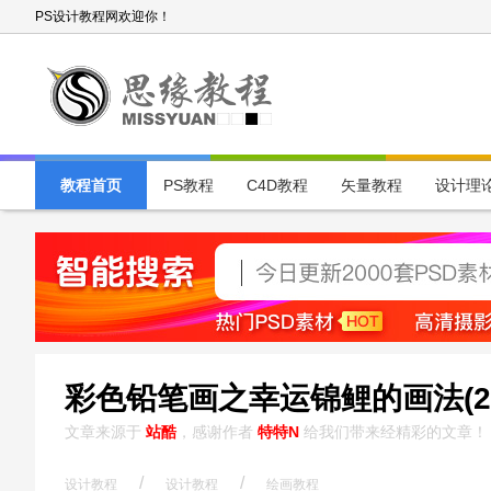
PS设计教程网欢迎你！
教程首页
PS教程
C4D教程
矢量教程
设计理
彩色铅笔画之幸运锦鲤的画法(2
文章来源于
站酷
，感谢作者
特特N
给我们带来经精彩的文章！
/
/
设计教程
设计教程
绘画教程