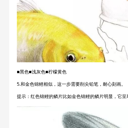
■黑色■浅灰色■柠檬黄色
5.和金色锦鲤相似，这一步需要削尖铅笔，耐心刻画。
提示：红色锦鲤的鳞片比如金色锦鲤的鳞片明显，它呈