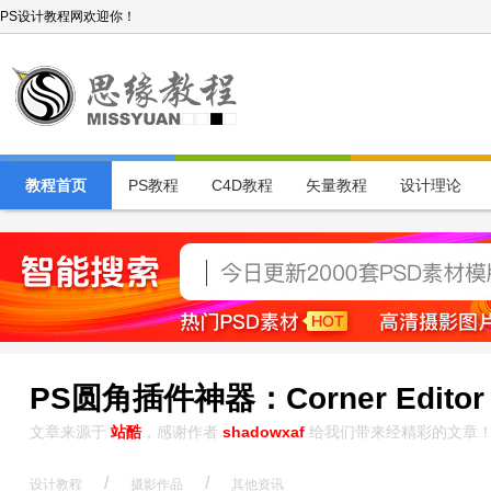
PS设计教程网欢迎你！
教程首页
PS教程
C4D教程
矢量教程
设计理论
PS圆角插件神器：Corner Editor
文章来源于
站酷
，感谢作者
shadowxaf
给我们带来经精彩的文章
/
/
设计教程
摄影作品
其他资讯